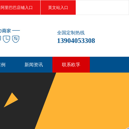
阿里巴巴店铺入口
英文站入口
全国定制热线
13904053308
案例
新闻资讯
联系欧孚